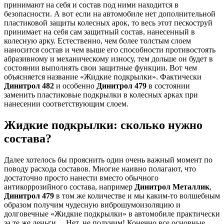
принимают на себя и состав под ними находится в
безопасности. А вот если на автомобиле нет дополнительной
пластиковой защиты колесных арок, то весь этот пескоструй
принимает на себя сам защитный состав, нанесенный в
колесную арку. Естественно, чем более толстым слоем
наносится состав и чем выше его способности противостоять
абразивному и механическому износу, тем дольше он будет в
состоянии выполнять свои защитные функции. Вот чем
объясняется название «Жидкие подкрылки». Фактически
Динитрол 482
и особенно
Динитрол 479
в состоянии
заменить пластиковые подкрылки в колесных арках при
нанесении соответствующим слоем.
Жидкие подкрылки: сколько нужно
состава?
Далее хотелось бы прояснить один очень важный момент по
поводу расхода составов. Многие наивно полагают, что
достаточно просто нанести вместо обычного
антикоррозийного состава, например
Динитрол Металлик
,
Динитрол 479
в том же количестве и мы каким-то волшебным
образом получим чудесную виброшумоизоляцию и
долговечные «Жидкие подкрылки» в автомобиле практически
за те же деньги… Нет, не получим! Конечно все основные