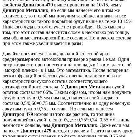
свойства
Динитрол 479
выше процентов на 10-15, чем у
Динитрол Металлик
, но если мы нанесем его в том же
количестве, то и слой мы получим такой же, а значит и все
характеристики такого покрытия будут выше на те же 10-15%.
Никакого чуда в этом случае не произойдет! Весь смысл в
том, что этот состав наносится слоем в несколько раз толще,
чем обычные антикоррозийные составы. Но и расход состава
при этом также увеличивается в разы!
Давайте посчитаем. Площадь одной колесной арки
среднеразмерного автомобиля примерно равна 1 кв.м. Один
литр жидкости при нанесении на площадь в 1 кв.м. дает слой
«мокрой пленки» в 1 мм. Это математика. После испарения
легких фракций остается сухая пленка в зависимости от
характеристики сухого остатка соответствующего
антикоррозийного состава. У
Динитрол Металлик
сухой
остаток составляет 66%. Таким образом, чтобы нам получить
сухую пленку в 0,5 мм нам надо нанести слой жидкого
состава: 0,5/0,66=0,75 мм. Соответственно на одну колесную
арку нам нужно 0,75 л. состава. Но если мы нанесем
Динитрол 479
исходя из того же расчета, то толщина
получившейся сухой пленки будет: 0,75*0,74=0,55 мм. лишь
немногим больше, чем
Динитрол Металлик
. Даже если мы
нанесем
Динитрол 479
исходя из расчета 1 литр на одну арку,
то толщину сухой пленки по факту получим лишь 0,75 мм,