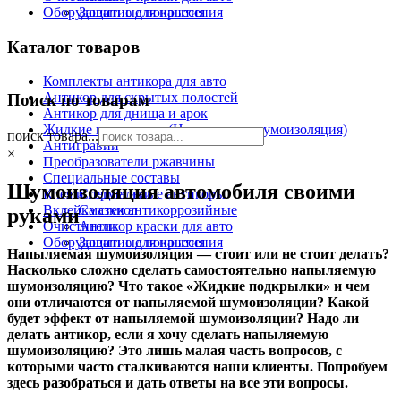
Оборудование для нанесения
Защитные покрытия
Каталог товаров
Комплекты антикора для авто
Антикор для скрытых полостей
Поиск по товарам
Антикор для днища и арок
Жидкие подкрылки (Напыляемая шумоизоляция)
поиск товара...
Антигравий
×
Преобразователи ржавчины
Специальные составы
Шумоизоляция автомобиля своими
Клея и герметики
Специальные антикоры
Вклейка стекол
Смазки антикоррозийные
руками
Очистители
Антикор краски для авто
Оборудование для нанесения
Защитные покрытия
Напыляемая шумоизоляция — стоит или не стоит делать?
Насколько сложно сделать самостоятельно напыляемую
шумоизоляцию? Что такое «Жидкие подкрылки» и чем
они отличаются от напыляемой шумоизоляции? Какой
будет эффект от напыляемой шумоизоляции? Надо ли
делать антикор, если я хочу сделать напыляемую
шумоизоляцию? Это лишь малая часть вопросов, с
которыми часто сталкиваются наши клиенты. Попробуем
здесь разобраться и дать ответы на все эти вопросы.