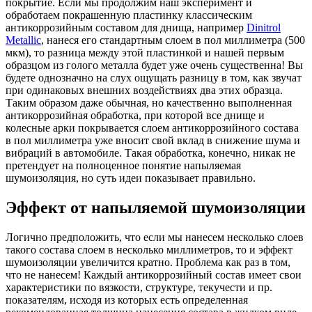
покрытие. Если мы продолжим наш эксперимент и
обработаем покрашенную пластинку классическим
антикоррозийным составом для днища, например
Dinitrol
Metallic
, нанеся его стандартным слоем в пол миллиметра (500
мкм), то разница между этой пластинкой и нашей первым
образцом из голого металла будет уже очень существенна! Вы
будете однозначно на слух ощущать разницу в том, как звучат
при одинаковых внешних воздействиях два этих образца.
Таким образом даже обычная, но качественно выполненная
антикоррозийная обработка, при которой все днище и
колесные арки покрывается слоем антикоррозийного состава
в пол миллиметра уже вносит свой вклад в снижение шума и
вибраций в автомобиле. Такая обработка, конечно, никак не
претендует на полноценное понятие напыляемая
шумоизоляция, но суть идеи показывает правильно.
Эффект от напыляемой шумоизоляции
Логично предположить, что если мы нанесем несколько слоев
такого состава слоем в несколько миллиметров, то и эффект
шумоизоляции увеличится кратно. Проблема как раз в том,
что не нанесем! Каждый антикоррозийный состав имеет свои
характеристики по вязкости, структуре, текучести и пр.
показателям, исходя из которых есть определенная