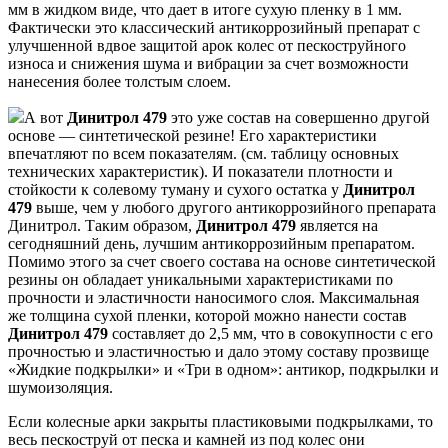
мм в жидком виде, что дает в итоге сухую пленку в 1 мм.
Фактически это классический антикоррозийный препарат с
улучшенной вдвое защитой арок колес от пескоструйного
износа и снижения шума и вибрации за счет возможности
нанесения более толстым слоем.
А вот
Динитрол 479
это уже состав на совершенно другой
основе — синтетической резине! Его характеристики
впечатляют по всем показателям. (см. таблицу основных
технических характеристик). И показатели плотности и
стойкости к солевому туману и сухого остатка у
Динитрол
479
выше, чем у любого другого антикоррозийного препарата
Динитрол. Таким образом,
Динитрол 479
является на
сегодняшний день, лучшим антикоррозийным препаратом.
Помимо этого за счет своего состава на основе синтетической
резины он обладает уникальными характеристиками по
прочности и эластичности наносимого слоя. Максимальная
же толщина сухой пленки, которой можно нанести состав
Динитрол 479
составляет до 2,5 мм, что в совокупности с его
прочностью и эластичностью и дало этому составу прозвище
«Жидкие подкрылки» и «Три в одном»: антикор, подкрылки и
шумоизоляция.
Если колесные арки закрыты пластиковыми подкрылками, то
весь пескоструй от песка и камней из под колес они