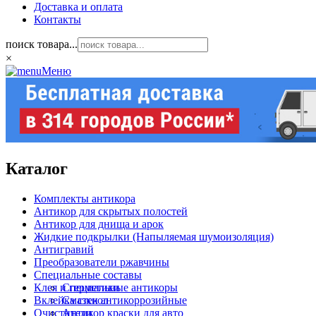
Доставка и оплата
Контакты
поиск товара...
×
Меню
Каталог
Комплекты антикора
Антикор для скрытых полостей
Антикор для днища и арок
Жидкие подкрылки (Напыляемая шумоизоляция)
Антигравий
Преобразователи ржавчины
Специальные составы
Клея и герметики
Специальные антикоры
Вклейка стекол
Смазки антикоррозийные
Очистители
Антикор краски для авто