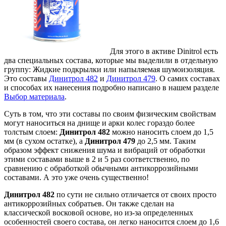
Для этого в активе Dinitrol есть
два специальных состава, которые мы выделили в отдельную
группу: Жидкие подкрылки или напыляемая шумоизоляция.
Это составы
Динитрол 482
и
Динитрол 479
. О самих составах
и способах их нанесения подробно написано в нашем разделе
Выбор материала
.
Суть в том, что эти составы по своим физическим свойствам
могут наноситься на днище и арки колес гораздо более
толстым слоем:
Динитрол 482
можно наносить слоем до 1,5
мм (в сухом остатке), а
Динитрол 479
до 2,5 мм. Таким
образом эффект снижения шума и вибраций от обработки
этими составами выше в 2 и 5 раз соответственно, по
сравнению с обработкой обычными антикоррозийными
составами. А это уже очень существенно!
Динитрол 482
по сути не сильно отличается от своих просто
антикоррозийных собратьев. Он также сделан на
классической восковой основе, но из-за определенных
особенностей своего состава, он легко наносится слоем до 1,6