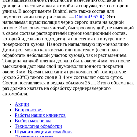
Все вышесказанное относилось к нанесению составов на
днище и колесные арки автомобиля снаружи, т.е. со стороны
улицы. В аccортименте Dinitrol есть также состав для
шумоизоляции изнутри салона —
Dinitrol 957 iQ
. Это
напыляемая шумоизоляция черно-серого цвета на водной
основе. Экологически чистый, быстросохнущий, не имеющий
в своем составе растворителей шумоизоляционный состав,
который идеально подходит для нанесения на внутренние
поверхности кузова. Наносить напыляемую шумоизоляцию
Динитрол можно как кистью или шпателем (если надо
обработать небольшой участок кузова), так и распылением.
Толщина жидкой пленки должна быть около 4 мм, что после
высыхания даст нам слой шумоизоляционного покрытия
около 3 мм. Время высыхания при комнатной температуре
(около 20°C) такого слоя в 3-4 мм составляет около суток.
Состав поставляется в ведрах объемом 25 л.. Этого объема как
раз должно хватать на обработку среднеразмерного
автомобиля.
Акции
Вопрос-ответ
Работы наших клиентов
Выбор материала
Технология обработки
Шумоизоляция автомобиля