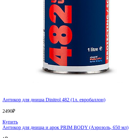
Антикор для днища Dinitrol 482 (1л. евробаллон)
2490
₽
Купить
Антикор для днища и арок PRIM BODY (Аэрозоль, 650 мл)