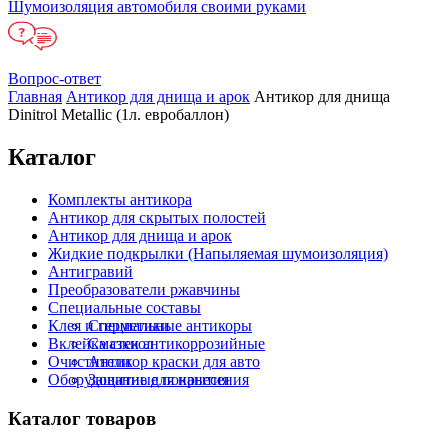
Шумоизоляция автомобиля своими руками
Вопрос-ответ
Главная
Антикор для днища и арок
Антикор для днища
Dinitrol Metallic (1л. евробаллон)
Каталог
Комплекты антикора
Антикор для скрытых полостей
Антикор для днища и арок
Жидкие подкрылки (Напыляемая шумоизоляция)
Антигравий
Преобразователи ржавчины
Специальные составы
Клея и герметики
Специальные антикоры
Вклейка стекол
Смазки антикоррозийные
Очистители
Антикор краски для авто
Оборудование для нанесения
Защитные покрытия
Каталог товаров