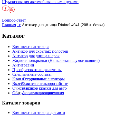
Шумоизоляция автомобиля своими руками
Вопрос-ответ
Главная
1c
Антикор для днища Dinitrol 4941 (208 л. бочка)
Каталог
Комплекты антикора
Антикор для скрытых полостей
Антикор для днища и арок
Жидкие подкрылки (Напыляемая шумоизоляция)
Антигравий
Преобразователи ржавчины
Специальные составы
Клея и герметики
Специальные антикоры
Вклейка стекол
Смазки антикоррозийные
Очистители
Антикор краски для авто
Оборудование для нанесения
Защитные покрытия
Каталог товаров
Комплекты антикора для авто