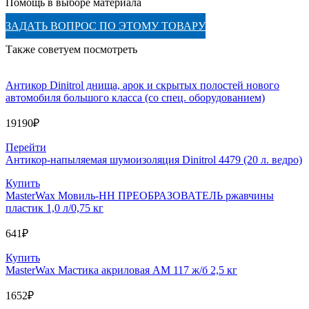
Помощь в выборе материала
ЗАДАТЬ ВОПРОС ПО ЭТОМУ ТОВАРУ
Также советуем посмотреть
Антикор Dinitrol днища, арок и скрытых полостей нового
автомобиля большого класса (со спец. оборудованием)
19190
₽
Перейти
Антикор-напыляемая шумоизоляция Dinitrol 4479 (20 л. ведро)
Купить
MasterWax Мовиль-НН ПРЕОБРАЗОВАТЕЛЬ ржавчины
пластик 1,0 л/0,75 кг
641
₽
Купить
MasterWax Мастика акриловая АМ 117 ж/б 2,5 кг
1652
₽