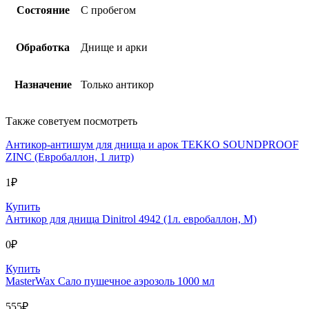
Состояние
С пробегом
Обработка
Днище и арки
Назначение
Только антикор
Также советуем посмотреть
Антикор-антишум для днища и арок TEKKO SOUNDPROOF
ZINC (Евробаллон, 1 литр)
1
₽
Купить
Антикор для днища Dinitrol 4942 (1л. евробаллон, М)
0
₽
Купить
MasterWax Сало пушечное аэрозоль 1000 мл
555
₽