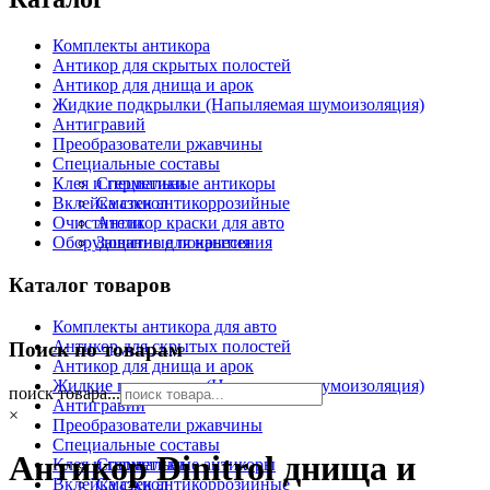
Комплекты антикора
Антикор для скрытых полостей
Антикор для днища и арок
Жидкие подкрылки (Напыляемая шумоизоляция)
Антигравий
Преобразователи ржавчины
Специальные составы
Клея и герметики
Специальные антикоры
Вклейка стекол
Смазки антикоррозийные
Очистители
Антикор краски для авто
Оборудование для нанесения
Защитные покрытия
Каталог товаров
Комплекты антикора для авто
Антикор для скрытых полостей
Поиск по товарам
Антикор для днища и арок
Жидкие подкрылки (Напыляемая шумоизоляция)
поиск товара...
Антигравий
×
Преобразователи ржавчины
Специальные составы
Антикор Dinitrol днища и
Клея и герметики
Специальные антикоры
Вклейка стекол
Смазки антикоррозийные