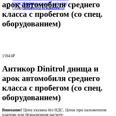
арок автомобиля среднего
Очистители
Антикор краски для авто
Оборудование для нанесения
Защитные покрытия
класса с пробегом (со спец.
оборудованием)
15941
₽
Антикор Dinitrol днища и
арок автомобиля среднего
класса с пробегом (со спец.
оборудованием)
Внимание!
Цена указана без НДС. Цены при наложенном
платеже или безналичном расчете: