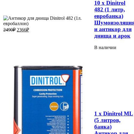
10 x Dinitrol
482 (1 литр,
евробанка)
Шумоизоляци
и антикор для
2490
₽
2366
₽
днища и арок
В наличии
1 x Dinitrol ML
(5 литров,
банка)
Антикор для