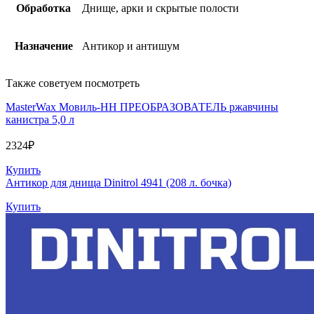
Обработка
Днище, арки и скрытые полости
Назначение
Антикор и антишум
Также советуем посмотреть
MasterWax Мовиль-НН ПРЕОБРАЗОВАТЕЛЬ ржавчины
канистра 5,0 л
2324
₽
Купить
Антикор для днища Dinitrol 4941 (208 л. бочка)
Купить