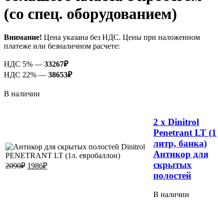
(со спец. оборудованием)
Внимание!
Цена указана без НДС. Цены при наложенном
платеже или безналичном расчете:
НДС 5% —
33267
₽
НДС 22% —
38653
₽
В наличии
2 x Dinitrol
Penetrant LT (1
литр, банка)
Антикор для
скрытых
2090
₽
1986
₽
полостей
В наличии