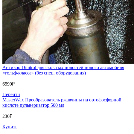
Антикор Dinitrol для скрытых полостей нового автомобиля
«гольф-класса» (без спец. оборудования)
6590
₽
Перейти
MasterWax Преобразователь ржавчины на ортофосфорной
кислоте пульверизатор 500 мл
230
₽
Купить