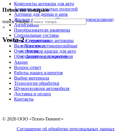
Комплекты антикора для авто
Антикор для скрытых полостей
Поиск по товарам
Антикор для днища и арок
Жидкие подкрылки (Напыляемая шумоизоляция)
поиск товара...
Антигравий
×
Преобразователи ржавчины
Специальные составы
Vesta-2
Клея и герметики
Специальные антикоры
Вклейка стекол
Смазки антикоррозийные
Очистители
Антикор краски для авто
Оборудование для нанесения
Защитные покрытия
Акции
Вопрос-ответ
Работы наших клиентов
Выбор материала
Технология обработки
Шумоизоляция автомобиля
Доставка и оплата
Контакты
© 2026 ООО «Техно-Тюнинг»
Соглашение об обработке персональных данных