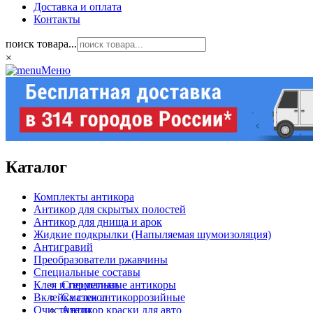
Доставка и оплата
Контакты
поиск товара...
×
Меню
Каталог
Комплекты антикора
Антикор для скрытых полостей
Антикор для днища и арок
Жидкие подкрылки (Напыляемая шумоизоляция)
Антигравий
Преобразователи ржавчины
Специальные составы
Клея и герметики
Специальные антикоры
Вклейка стекол
Смазки антикоррозийные
Очистители
Антикор краски для авто