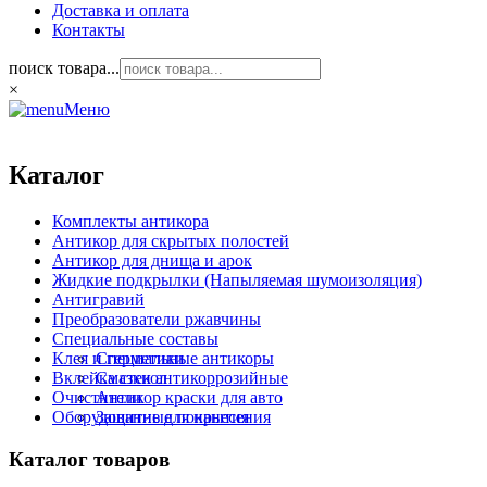
Доставка и оплата
Контакты
поиск товара...
×
Меню
Каталог
Комплекты антикора
Антикор для скрытых полостей
Антикор для днища и арок
Жидкие подкрылки (Напыляемая шумоизоляция)
Антигравий
Преобразователи ржавчины
Специальные составы
Клея и герметики
Специальные антикоры
Вклейка стекол
Смазки антикоррозийные
Очистители
Антикор краски для авто
Оборудование для нанесения
Защитные покрытия
Каталог товаров