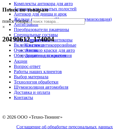
Комплекты антикора для авто
Антикор для скрытых полостей
Поиск по товарам
Антикор для днища и арок
Жидкие подкрылки (Напыляемая шумоизоляция)
поиск товара...
Антигравий
×
Преобразователи ржавчины
Специальные составы
20190612_174004
Клея и герметики
Специальные антикоры
Вклейка стекол
Смазки антикоррозийные
Очистители
Антикор краски для авто
Оборудование для нанесения
Защитные покрытия
Акции
Вопрос-ответ
Работы наших клиентов
Выбор материала
Технология обработки
Шумоизоляция автомобиля
Доставка и оплата
Контакты
© 2026 ООО «Техно-Тюнинг»
Соглашение об обработке персональных данных