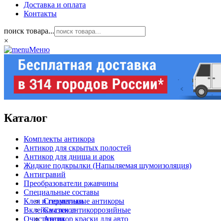
Доставка и оплата
Контакты
поиск товара...
×
Меню
Каталог
Комплекты антикора
Антикор для скрытых полостей
Антикор для днища и арок
Жидкие подкрылки (Напыляемая шумоизоляция)
Антигравий
Преобразователи ржавчины
Специальные составы
Клея и герметики
Специальные антикоры
Вклейка стекол
Смазки антикоррозийные
Очистители
Антикор краски для авто