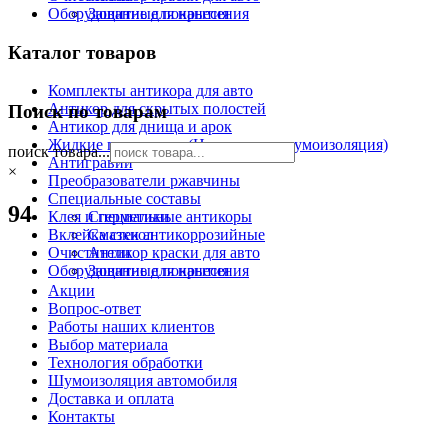
Оборудование для нанесения
Защитные покрытия
Каталог товаров
Комплекты антикора для авто
Антикор для скрытых полостей
Поиск по товарам
Антикор для днища и арок
Жидкие подкрылки (Напыляемая шумоизоляция)
поиск товара...
Антигравий
×
Преобразователи ржавчины
Специальные составы
94
Клея и герметики
Специальные антикоры
Вклейка стекол
Смазки антикоррозийные
Очистители
Антикор краски для авто
Оборудование для нанесения
Защитные покрытия
Акции
Вопрос-ответ
Работы наших клиентов
Выбор материала
Технология обработки
Шумоизоляция автомобиля
Доставка и оплата
Контакты