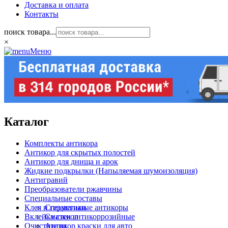
Доставка и оплата
Контакты
поиск товара...
×
Меню
Каталог
Комплекты антикора
Антикор для скрытых полостей
Антикор для днища и арок
Жидкие подкрылки (Напыляемая шумоизоляция)
Антигравий
Преобразователи ржавчины
Специальные составы
Клея и герметики
Специальные антикоры
Вклейка стекол
Смазки антикоррозийные
Очистители
Антикор краски для авто