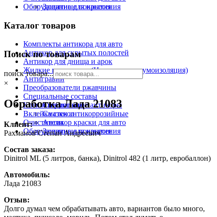
Оборудование для нанесения
Защитные покрытия
Каталог товаров
Комплекты антикора для авто
Антикор для скрытых полостей
Поиск по товарам
Антикор для днища и арок
Жидкие подкрылки (Напыляемая шумоизоляция)
поиск товара...
Антигравий
×
Преобразователи ржавчины
Специальные составы
Обработка Лада 21083
Клея и герметики
Специальные антикоры
Вклейка стекол
Смазки антикоррозийные
Очистители
Антикор краски для авто
Клиент:
Оборудование для нанесения
Защитные покрытия
Рахманов Степан Андреевич
Состав заказа:
Dinitrol ML (5 литров, банка), Dinitrol 482 (1 литр, евробаллон)
Автомобиль:
Лада 21083
Отзыв:
Долго думал чем обрабатывать авто, вариантов было много,