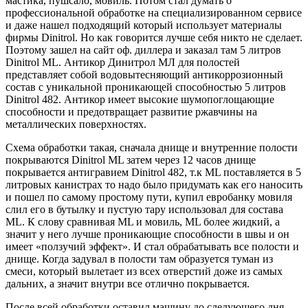
мастика, пушсало, мовиль. Потом стал думать о
профессиональной обработке на специализированном сервисе
и даже нашел подходящий который использует материалы
фирмы Dinitrol. Но как говорится лучше себя никто не сделает.
Поэтому зашел на сайт оф. диллера и заказал там 5 литров
Dinitrol ML. Антикор Динитрол МЛ для полостей
представляет собой водовытесняющий антикоррозионный
состав с уникальной проникающей способностью 5 литров
Dinitrol 482. Антикор имеет высокие шумопоглощающие
способности и предотвращает развитие ржавчины на
металлических поверхностях.
Схема обработки такая, сначала днище и внутренние полости
покрываются Dinitrol ML затем через 12 часов днище
покрывается антигравием Dinitrol 482, т.к ML поставляется в 5
литровых канистрах то надо было придумать как его наносить
и пошел по самому простому пути, купил евробанку мовиля
слил его в бутылку и пустую тару использовал для состава
ML. К слову сравнивая ML и мовиль, ML более жидкий, а
значит у него лучше проникающие способности в швы и он
имеет «ползучий эффект». И стал обрабатывать все полости и
днище. Когда задувал в полости там образуется туман из
смеси, который вылетает из всех отверстий доже из самых
дальних, а значит внутри все отлично покрывается.
После всей обработки оставил машину до следующего дня,