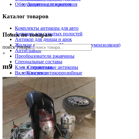
Оборудование для нанесения
Защитные покрытия
Каталог товаров
Комплекты антикора для авто
Антикор для скрытых полостей
Поиск по товарам
Антикор для днища и арок
Жидкие подкрылки (Напыляемая шумоизоляция)
поиск товара...
Антигравий
×
Преобразователи ржавчины
Специальные составы
m9
Клея и герметики
Специальные антикоры
Вклейка стекол
Смазки антикоррозийные
Очистители
Антикор краски для авто
Оборудование для нанесения
Защитные покрытия