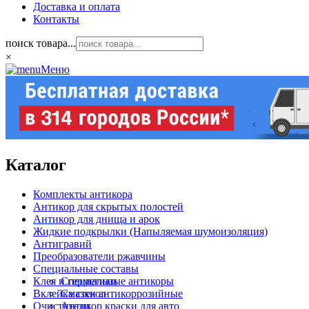
Доставка и оплата
Контакты
поиск товара...
×
Меню
Каталог
Комплекты антикора
Антикор для скрытых полостей
Антикор для днища и арок
Жидкие подкрылки (Напыляемая шумоизоляция)
Антигравий
Преобразователи ржавчины
Специальные составы
Клея и герметики
Специальные антикоры
Вклейка стекол
Смазки антикоррозийные
Очистители
Антикор краски для авто