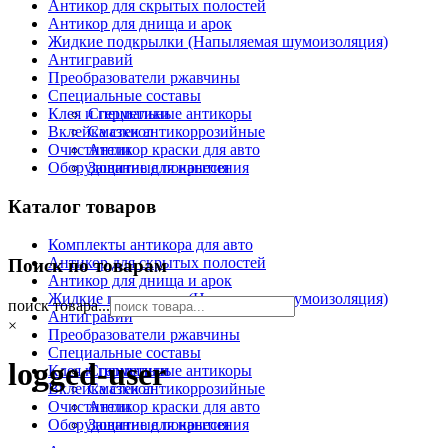
Антикор для скрытых полостей
Антикор для днища и арок
Жидкие подкрылки (Напыляемая шумоизоляция)
Антигравий
Преобразователи ржавчины
Специальные составы
Клея и герметики
Специальные антикоры
Вклейка стекол
Смазки антикоррозийные
Очистители
Антикор краски для авто
Оборудование для нанесения
Защитные покрытия
Каталог товаров
Комплекты антикора для авто
Антикор для скрытых полостей
Поиск по товарам
Антикор для днища и арок
Жидкие подкрылки (Напыляемая шумоизоляция)
поиск товара...
Антигравий
×
Преобразователи ржавчины
Специальные составы
logged-user
Клея и герметики
Специальные антикоры
Вклейка стекол
Смазки антикоррозийные
Очистители
Антикор краски для авто
Оборудование для нанесения
Защитные покрытия