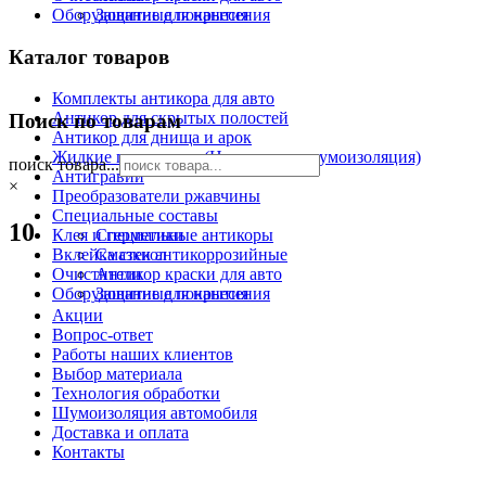
Оборудование для нанесения
Защитные покрытия
Каталог товаров
Комплекты антикора для авто
Антикор для скрытых полостей
Поиск по товарам
Антикор для днища и арок
Жидкие подкрылки (Напыляемая шумоизоляция)
поиск товара...
Антигравий
×
Преобразователи ржавчины
Специальные составы
10
Клея и герметики
Специальные антикоры
Вклейка стекол
Смазки антикоррозийные
Очистители
Антикор краски для авто
Оборудование для нанесения
Защитные покрытия
Акции
Вопрос-ответ
Работы наших клиентов
Выбор материала
Технология обработки
Шумоизоляция автомобиля
Доставка и оплата
Контакты