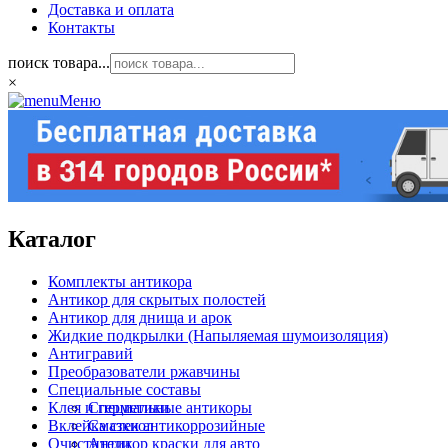
Доставка и оплата
Контакты
поиск товара...
×
Меню
Каталог
Комплекты антикора
Антикор для скрытых полостей
Антикор для днища и арок
Жидкие подкрылки (Напыляемая шумоизоляция)
Антигравий
Преобразователи ржавчины
Специальные составы
Клея и герметики
Специальные антикоры
Вклейка стекол
Смазки антикоррозийные
Очистители
Антикор краски для авто